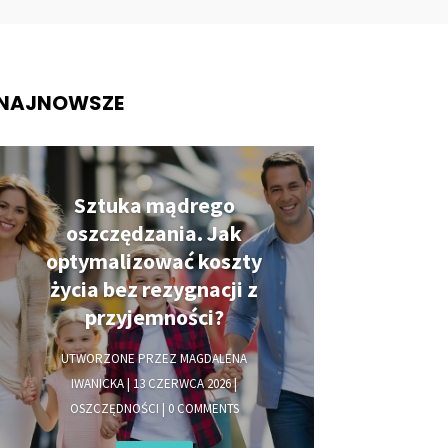
NAJNOWSZE
Sztuka mądrego
oszczędzania. Jak
optymalizować koszty
życia bez rezygnacji z
przyjemności?
UTWORZONE PRZEZ
MAGDALENA
IWANICKA
|
13 CZERWCA 2026
|
OSZCZĘDNOŚCI
| 0 COMMENTS