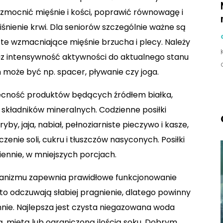
zmocnić mięśnie i kości, poprawić równowagę i
śnienie krwi. Dla seniorów szczególnie ważne są
te wzmacniające mięśnie brzucha i plecy. Należy
az intensywność aktywności do aktualnego stanu
może być np. spacer, pływanie czy joga.
obecność produktów będących źródłem białka,
składników mineralnych. Codzienne posiłki
by, jaja, nabiał, pełnoziarniste pieczywo i kasze,
enie soli, cukru i tłuszczów nasyconych. Posiłki
iennie, w mniejszych porcjach.
anizmu zapewnia prawidłowe funkcjonowanie
to odczuwają słabiej pragnienie, dlatego powinny
ennie. Najlepsza jest czysta niegazowana woda
, miętą lub ograniczoną ilością soku. Dobrym