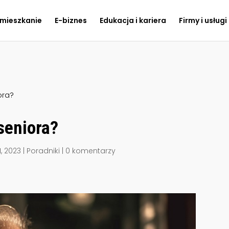
 mieszkanie
E-biznes
Edukacja i kariera
Firmy i usługi
ora?
seniora?
1, 2023
|
Poradniki
|
0 komentarzy