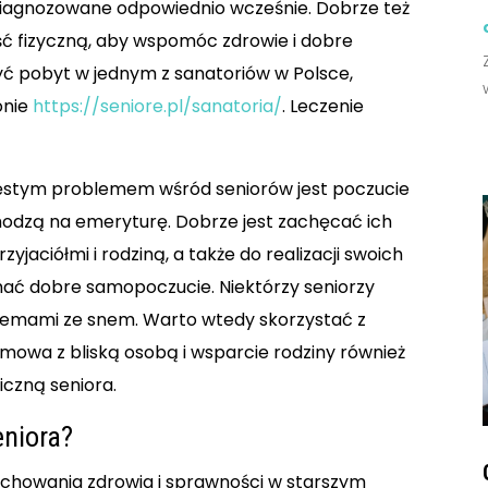
 zdiagnozowane odpowiednio wcześnie. Dobrze też
ść fizyczną, aby wspomóc zdrowie i dobre
ć pobyt w jednym z sanatoriów w Polsce,
onie
https://seniore.pl/sanatoria/
. Leczenie
częstym problemem wśród seniorów jest poczucie
chodzą na emeryturę. Dobrze jest zachęcać ich
yjaciółmi i rodziną, a także do realizacji swoich
mać dobre samopoczucie. Niektórzy seniorzy
blemami ze snem. Warto wtedy skorzystać z
mowa z bliską osobą i wsparcie rodziny również
czną seniora.
eniora?
achowania zdrowia i sprawności w starszym