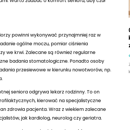
mi. Warto zadbać o komfort seniora, aby czuł
orzy powinni wykonywać przynajmniej raz w
, badanie ogólne moczu, pomiar ciśnienia
ozy we krwi. Zalecane są również regularne
yczne badania stomatologiczne. Ponadto osoby
badania przesiewowe w kierunku nowotworów, np.
a.
tnej seniora odgrywa lekarz rodzinny. To on
filaktycznych, kierować na specjalistyczne
tan zdrowia pacjenta. Wraz z wiekiem zalecane
cjalistów, jak kardiolog, neurolog czy geriatra.