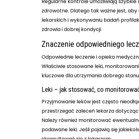
Regularne kontrole umożliwiają szybkie
zdrowotne. Dlatego tak ważne jest, aby
lekarskich i wykonywaniu badań profila
zdrowia i dobrej kondycji.
Znaczenie odpowiedniego lecz
Odpowiednie leczenie i opieka medyczna
Właściwie stosowane leki, monitorowani
kluczowe dla utrzymania dobrego stanu
Leki – jak stosować, co monitorowa
Przyjmowanie leków jest często nieodłąc
przestrzegać zaleceń lekarza dotycząc
Należy również monitorować ewentualne
podawane leki. Jeśli pojawią się jakiek
skonsultować się z lekarzem.