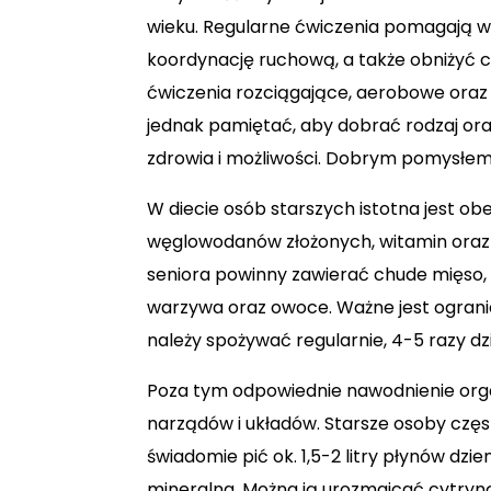
wieku. Regularne ćwiczenia pomagają w
koordynację ruchową, a także obniżyć ci
ćwiczenia rozciągające, aerobowe oraz 
jednak pamiętać, aby dobrać rodzaj or
zdrowia i możliwości. Dobrym pomysłem 
W diecie osób starszych istotna jest 
węglowodanów złożonych, witamin oraz 
seniora powinny zawierać chude mięso, ry
warzywa oraz owoce. Ważne jest ogranicz
należy spożywać regularnie, 4-5 razy dz
Poza tym odpowiednie nawodnienie org
narządów i układów. Starsze osoby częs
świadomie pić ok. 1,5-2 litry płynów dzi
mineralna. Można ją urozmaicać cytryną