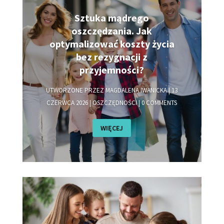
Sztuka mądrego
oszczędzania. Jak
optymalizować koszty życia
bez rezygnacji z
przyjemności?
UTWORZONE PRZEZ
MAGDALENA IWANICKA
|
13
CZERWCA 2026
|
OSZCZĘDNOŚCI
| 0 COMMENTS
WIĘCEJ