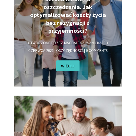
oszczędzania. Jak
optymalizować koszty życia
bez rezygnacji z
przyjemności?
UTWORZONE PRZEZ
MAGDALENA IWANICKA
|
13
CZERWCA 2026
|
OSZCZĘDNOŚCI
| 0 COMMENTS
WIĘCEJ