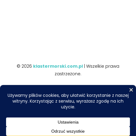
© 2026
klastermorski.com.pl
| Wszelkie prawa
zastrzeżone.
Do tworzenia tekstów i obrazów wykorzystujemy
narzędzia AI. Zależy nam na najwyższej jakości,
dlatego przed publikacją wszystkie informacje są
skrupulatnie sprawdzane i weryfikowane
merytorycznie.