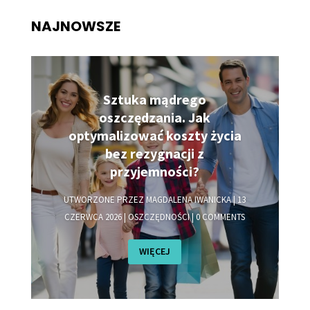
NAJNOWSZE
Sztuka mądrego
oszczędzania. Jak
optymalizować koszty życia
bez rezygnacji z
przyjemności?
UTWORZONE PRZEZ
MAGDALENA IWANICKA
|
13
CZERWCA 2026
|
OSZCZĘDNOŚCI
| 0 COMMENTS
WIĘCEJ