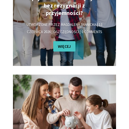
bez rezygnacji z
przyjemności?
UTWORZONE PRZEZ
MAGDALENA IWANICKA
|
13
CZERWCA 2026
|
OSZCZĘDNOŚCI
| 0 COMMENTS
WIĘCEJ