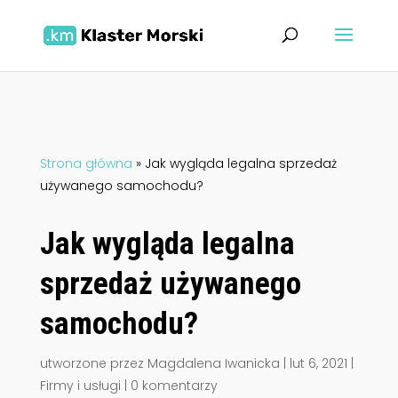
Strona główna
»
Jak wygląda legalna sprzedaż
używanego samochodu?
Jak wygląda legalna
sprzedaż używanego
samochodu?
utworzone przez
Magdalena Iwanicka
|
lut 6, 2021
|
Firmy i usługi
|
0 komentarzy