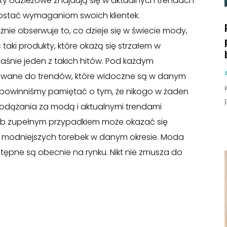
y odzieżowe znajdują się w aktualnych trendach
ostać wymaganiom swoich klientek.
e obserwuje to, co dzieje się w świecie mody,
ki produkty, które okażą się strzałem w
łaśnie jeden z takich hitów. Pod każdym
wane do trendów, które widoczne są w danym
owinniśmy pamiętać o tym, że nikogo w żaden
odążania za modą i aktualnymi trendami
sób zupełnym przypadkiem może okazać się
 z modniejszych torebek w danym okresie. Moda
stępne są obecnie na rynku. Nikt nie zmusza do