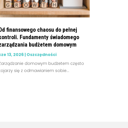
Od finansowego chaosu do pełnej
kontroli. Fundamenty świadomego
zarządzania budżetem domowym
cze 13, 2026
|
Oszczędności
Zarządzanie domowym budżetem często
kojarzy się z odmawianiem sobie...