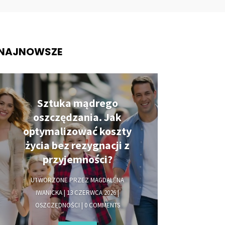
NAJNOWSZE
Sztuka mądrego
oszczędzania. Jak
optymalizować koszty
życia bez rezygnacji z
przyjemności?
UTWORZONE PRZEZ
MAGDALENA
IWANICKA
|
13 CZERWCA 2026
|
OSZCZĘDNOŚCI
| 0 COMMENTS