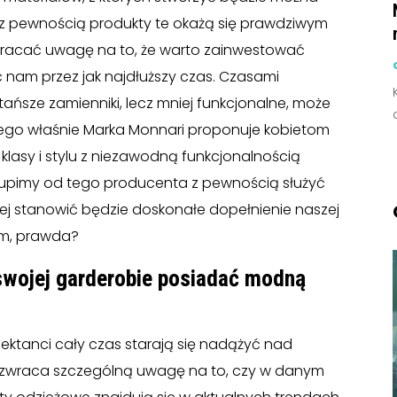
o z pewnością produkty te okażą się prawdziwym
zwracać uwagę na to, że warto zainwestować
 nam przez jak najdłuższy czas. Czasami
ńsze zamienniki, lecz mniej funkcjonalne, może
ego właśnie Marka Monnari proponuje kobietom
 klasy i stylu z niezawodną funkcjonalnością
akupimy od tego producenta z pewnością służyć
cej stanowić będzie doskonałe dopełnienie naszej
tom, prawda?
swojej garderobie posiadać modną
ojektanci cały czas starają się nadążyć nad
 zwraca szczególną uwagę na to, czy w danym