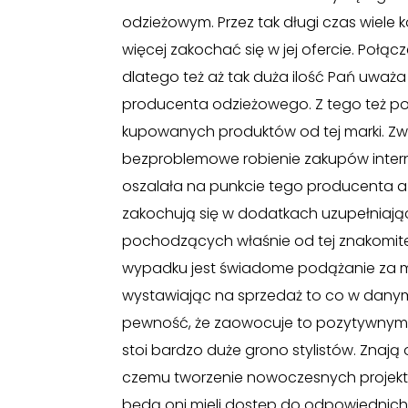
odzieżowym. Przez tak długi czas wiele 
więcej zakochać się w jej ofercie. Połącz
dlatego też aż tak duża ilość Pań uwa
producenta odzieżowego. Z tego też 
kupowanych produktów od tej marki. Zw
bezproblemowe robienie zakupów intern
oszalała na punkcie tego producenta a k
zakochują się w dodatkach uzupełniający
pochodzących właśnie od tej znakomite
wypadku jest świadome podążanie za mo
wystawiając na sprzedaż to co w dany
pewność, że zaowocuje to pozytywny
stoi bardzo duże grono stylistów. Znają
czemu tworzenie nowoczesnych projektów 
będą oni mieli dostęp do odpowiednich