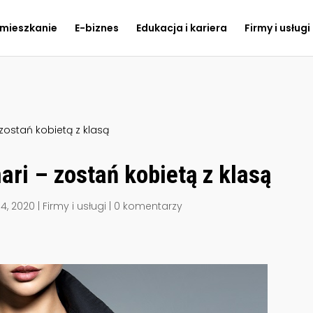
 mieszkanie
E-biznes
Edukacja i kariera
Firmy i usługi
zostań kobietą z klasą
ri – zostań kobietą z klasą
14, 2020
|
Firmy i usługi
|
0 komentarzy