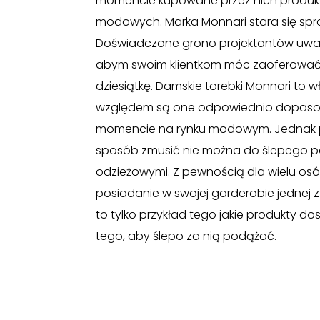
momencie kupowane przez nich produkt
modowych. Marka Monnari stara się spr
Doświadczone grono projektantów uważni
abym swoim klientkom móc zaoferować ta
dziesiątkę. Damskie torebki Monnari to w
względem są one odpowiednio dopaso
momencie na rynku modowym. Jednak p
sposób zmusić nie można do ślepego p
odzieżowymi. Z pewnością dla wielu o
posiadanie w swojej garderobie jednej
to tylko przykład tego jakie produkty do
tego, aby ślepo za nią podążać.