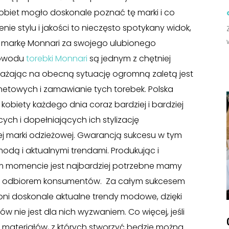
kobiet mogło doskonale poznać tę marki i co
enie stylu i jakości to nieczęsto spotykany widok,
ża markę Monnari za swojego ulubionego
powodu
torebki Monnari
są jednym z chętniej
ażając na obecną sytuację ogromną zaletą jest
etowych i zamawianie tych torebek. Polska
obiety każdego dnia coraz bardziej i bardziej
ch i dopełniających ich stylizację
j marki odzieżowej. Gwarancją sukcesu w tym
dą i aktualnymi trendami. Produkując i
m momencie jest najbardziej potrzebne mamy
m odbiorem konsumentów. Za całym sukcesem
 oni doskonale aktualne trendy modowe, dzięki
nie jest dla nich wyzwaniem. Co więcej, jeśli
 materiałów, z których stworzyć będzie można