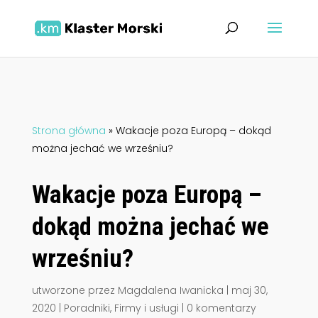
Strona główna
»
Wakacje poza Europą – dokąd
można jechać we wrześniu?
Wakacje poza Europą –
dokąd można jechać we
wrześniu?
utworzone przez
Magdalena Iwanicka
|
maj 30,
2020
|
Poradniki
,
Firmy i usługi
|
0 komentarzy