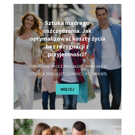
Sztuka mądrego
oszczędzania. Jak
optymalizować koszty życia
bez rezygnacji z
przyjemności?
UTWORZONE PRZEZ
MAGDALENA IWANICKA
|
13
CZERWCA 2026
|
OSZCZĘDNOŚCI
| 0 COMMENTS
WIĘCEJ