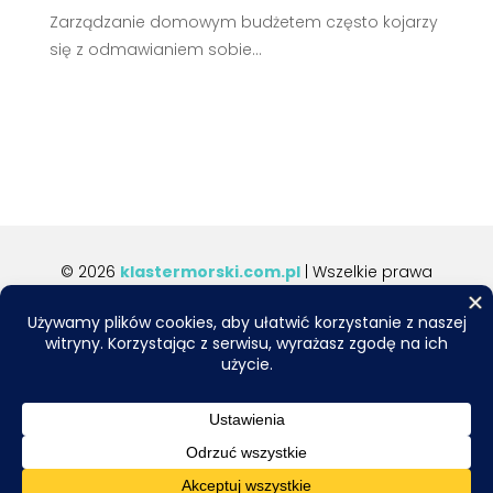
Zarządzanie domowym budżetem często kojarzy
się z odmawianiem sobie...
© 2026
klastermorski.com.pl
| Wszelkie prawa
zastrzeżone.
Do tworzenia tekstów i obrazów wykorzystujemy
narzędzia AI. Zależy nam na najwyższej jakości,
dlatego przed publikacją wszystkie informacje są
skrupulatnie sprawdzane i weryfikowane
merytorycznie.