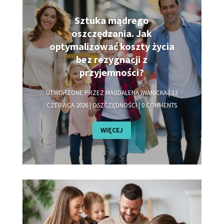
Sztuka mądrego
oszczędzania. Jak
optymalizować koszty życia
bez rezygnacji z
przyjemności?
UTWORZONE PRZEZ
MAGDALENA IWANICKA
|
13
CZERWCA 2026
|
OSZCZĘDNOŚCI
| 0 COMMENTS
WIĘCEJ