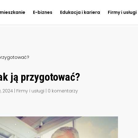
 mieszkanie
E-biznes
Edukacja i kariera
Firmy i usługi
ą przygotować?
jak ją przygotować?
0, 2024
|
Firmy i usługi
|
0 komentarzy