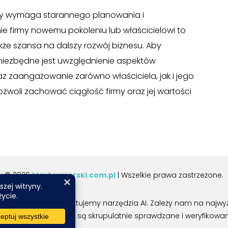
óry wymaga starannego planowania i
e firmy nowemu pokoleniu lub właścicielowi to
akże szansa na dalszy rozwój biznesu. Aby
niezbędne jest uwzględnienie aspektów
az zaangażowanie zarówno właściciela, jak i jego
woli zachować ciągłość firmy oraz jej wartości
© 2026
klastermorski.com.pl
| Wszelkie prawa zastrzeżone.
w i obrazów wykorzystujemy narzędzia AI. Zależy nam na najwyżs
 wszystkie informacje są skrupulatnie sprawdzane i weryfikowa