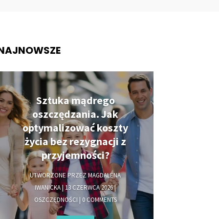
NAJNOWSZE
Sztuka mądrego
oszczędzania. Jak
optymalizować koszty
życia bez rezygnacji z
przyjemności?
UTWORZONE PRZEZ
MAGDALENA
IWANICKA
|
13 CZERWCA 2026
|
OSZCZĘDNOŚCI
| 0 COMMENTS