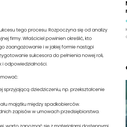
sukcesu tego procesu. Rozpoczyna się od analizy
nej firmy. Właściciel powinien określić, kto
go zaangażowanie i w jakiej formie nastąpi
rzygotowanie sukcesora do pełnienia nowej roli,
 i odpowiedzialności.
ejmować:
j sprzyjającą dziedziczeniu, np. przekształcenie
iału majątku między spadkobierców.
dnich zapisów w umowach przedsiębiorstwa.
nnej, warto zapoznać się z materiałami dostępnymi